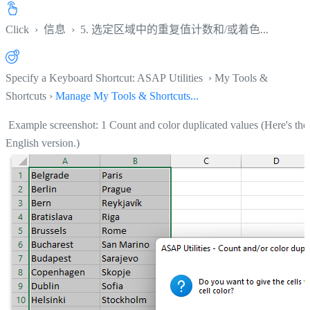
Click
›
信息
›
5. 选定区域中的重复值计数和/或着色...
Specify a Keyboard Shortcut: ASAP Utilities › My Tools &
Shortcuts ›
Manage My Tools & Shortcuts...
Example screenshot: 1 Count and color duplicated values (Here's the
English version.)