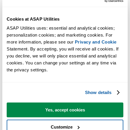
重複をカウントして各重複の組ごとに異なる色を付ける
ヒント:
+
で次のツールを開きます。
Alt
N
Cookies at ASAP Utilities
ASAP Utilities uses: essential and analytical cookies; 
personalization cookies; and marketing cookies. For 
more information, please see our 
Privacy and Cookie
Statement. By accepting, you will receive all cookies. If 
you decline, we will only place essential and analytical 
cookies. You can change your settings at any time via 
the privacy settings.
Show details
Yes, accept cookies
Customize