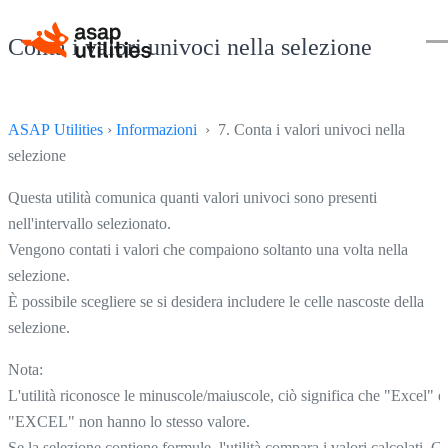
Conta i valori univoci nella selezione
ASAP Utilities
›
Informazioni
› 7. Conta i valori univoci nella
selezione
Questa utilità comunica quanti valori univoci sono presenti
nell'intervallo selezionato.
Vengono contati i valori che compaiono soltanto una volta nella
selezione.
È possibile scegliere se si desidera includere le celle nascoste della
selezione.
Nota:
L'utilità riconosce le minuscole/maiuscole, ciò significa che "Excel" e
"EXCEL" non hanno lo stesso valore.
Se la selezione contiene formule, l'utilità compara i valori calcolati. C