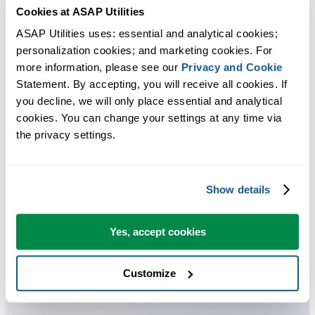
Cookies at ASAP Utilities
ASAP Utilities uses: essential and analytical cookies; 
personalization cookies; and marketing cookies. For 
more information, please see our 
Privacy and Cookie
Statement. By accepting, you will receive all cookies. If 
Praktische Tools, die viele Excel-Nutzer in Excel vermissen.
you decline, we will only place essential and analytical 
cookies. You can change your settings at any time via 
Zeit sparen in Excel. Schnell und einfach.
the privacy settings.
ASAP Utilities hilft Ihnen, Zeit zu sparen und Dinge zu tun, die mit
Excel allein nicht möglich sind.
Show details
Sie können sofort loslegen. Keine Schulung erforderlich.
Yes, accept cookies
Die meisten Nutzer beginnen mit wenigen Tools. Viele nutzen
Customize
ASAP Utilities schließlich täglich.