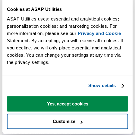
Cookies at ASAP Utilities
ASAP Utilities uses: essential and analytical cookies; 
Des outils pratiques que beaucoup d'utilisateurs d'Excel aimeraient
personalization cookies; and marketing cookies. For 
avoir directement dans Excel.
more information, please see our 
Privacy and Cookie
Statement. By accepting, you will receive all cookies. If 
Gagnez du temps dans Excel. Tout
you decline, we will only place essential and analytical 
simplement.
cookies. You can change your settings at any time via 
the privacy settings.
ASAP Utilities vous aide à gagner du temps et à faire des choses
qu'Excel seul ne permet pas.
Show details
Vous pouvez commencer immédiatement. Aucune formation
Yes, accept cookies
nécessaire.
Customize
La plupart des utilisateurs commencent avec quelques outils. Beauco
utilisent ensuite ASAP Utilities au quotidien.