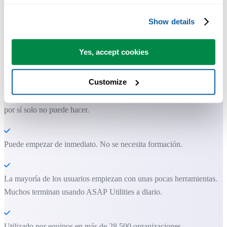
Show details
Herramientas prácticas que muchos usuarios desearían tener en Excel.
Yes, accept cookies
Ahorra tiempo en Excel. Así de fácil.
Customize
ASAP Utilities te ayuda a ahorrar tiempo y a hacer cosas que Excel
por sí solo no puede hacer.
Puede empezar de inmediato. No se necesita formación.
La mayoría de los usuarios empiezan con unas pocas herramientas.
Muchos terminan usando ASAP Utilities a diario.
Utilizado por equipos en más de 28.500 organizaciones.