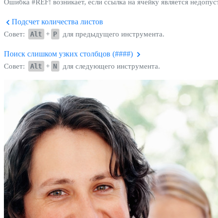
Ошибка #REF! возникает, если ссылка на ячейку является недоп
Подсчет количества листов
Совет:
Alt
+
P
для предыдущего инструмента.
Поиск слишком узких столбцов (####)
Совет:
Alt
+
N
для следующего инструмента.