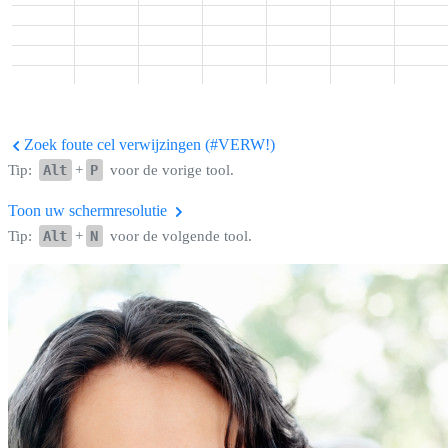
Zoek foute cel verwijzingen (#VERW!)
Tip:
Alt
+
P
voor de vorige tool.
Toon uw schermresolutie
Tip:
Alt
+
N
voor de volgende tool.