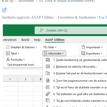
Klik op
›
Informatie
›
18. Zoek te smalle kolommen (####)
Sneltoets opgeven: ASAP Utilities › Favorieten & Sneltoetsen ›
Uw fa