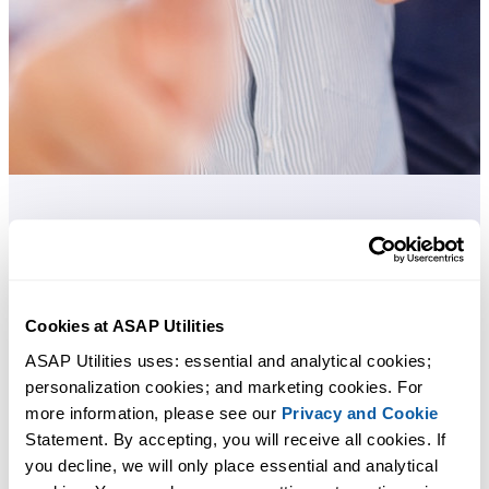
Ferramentas práticas que muitos usuários do Excel gostariam de ter n
Excel.
Economize tempo no Excel. Simples assim.
Cookies at ASAP Utilities
ASAP Utilities uses: essential and analytical cookies; 
O ASAP Utilities ajuda você a economizar tempo e fazer coisas que o
personalization cookies; and marketing cookies. For 
Excel por si só não consegue fazer.
more information, please see our 
Privacy and Cookie
Statement. By accepting, you will receive all cookies. If 
you decline, we will only place essential and analytical 
Você pode começar imediatamente. Não é necessário treinamento.