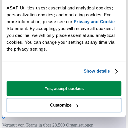
ASAP Utilities uses: essential and analytical cookies; 
personalization cookies; and marketing cookies. For 
more information, please see our 
Privacy and Cookie
Praktische Tools, die viele Excel-Nutzer in Excel vermissen.
Statement. By accepting, you will receive all cookies. If 
you decline, we will only place essential and analytical 
Zeit sparen in Excel. Schnell und einfach.
cookies. You can change your settings at any time via 
the privacy settings.
ASAP Utilities hilft Ihnen, Zeit zu sparen und Dinge zu tun, die mit
Excel allein nicht möglich sind.
Show details
Sie können sofort loslegen. Keine Schulung erforderlich.
Yes, accept cookies
Die meisten Nutzer beginnen mit wenigen Tools. Viele nutzen
Customize
ASAP Utilities schließlich täglich.
Vertraut von Teams in über 28.500 Organisationen.