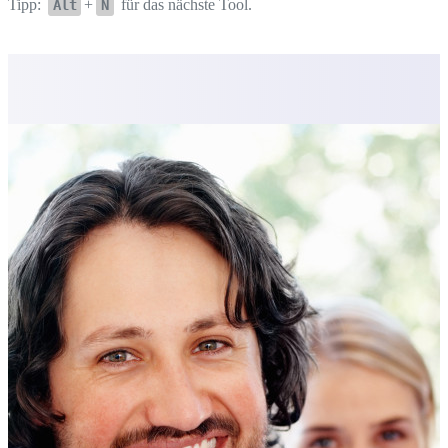
Tipp:
+
für das nächste Tool.
Alt
N