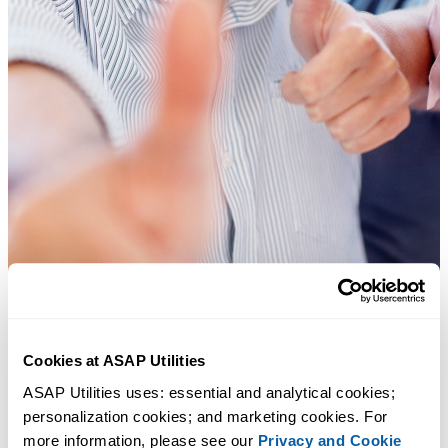
Cookies at ASAP Utilities
许多 Excel 用户希望 Excel 内置的实用工具
ASAP Utilities uses: essential and analytical cookies; 
节省 Excel 工作时间，简单高效。
personalization cookies; and marketing cookies. For 
more information, please see our 
Privacy and Cookie