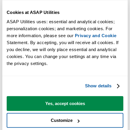
Cookies at ASAP Utilities
ASAP Utilities uses: essential and analytical cookies; 
personalization cookies; and marketing cookies. For 
more information, please see our 
Privacy and Cookie
Statement. By accepting, you will receive all cookies. If 
you decline, we will only place essential and analytical 
Praktische tools die veel Excel-gebruikers in Excel missen.
cookies. You can change your settings at any time via 
the privacy settings.
Bespaar tijd in Excel. Snel en eenvoudig.
ASAP Utilities helpt je tijd besparen en dingen doen die Excel alleen
Show details
niet kan.
Yes, accept cookies
Je kunt meteen aan de slag. Geen training nodig.
Customize
De meeste gebruikers beginnen met een paar tools. Uiteindelijk