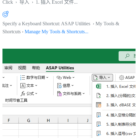
Click
›
导入
›
1. 插入 Excel 文件...
Specify a Keyboard Shortcut: ASAP Utilities › My Tools &
Shortcuts ›
Manage My Tools & Shortcuts...