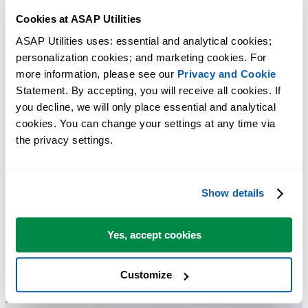
Cookies at ASAP Utilities
ASAP Utilities uses: essential and analytical cookies; 
personalization cookies; and marketing cookies. For 
more information, please see our 
Privacy and Cookie
Statement. By accepting, you will receive all cookies. If 
许多 Excel 用户希望 Excel 内置的实用工具
you decline, we will only place essential and analytical 
cookies. You can change your settings at any time via 
节省 Excel 工作时间，简单高效。
the privacy settings.
ASAP Utilities 帮助您节省时间，并实现 Excel 本身无法完成的
作。
Show details
您可以立即开始使用，无需培训。
Yes, accept cookies
Customize
大多数用户都会先从几个工具开始。 很多用户后来都会每天使
用 ASAP Utilities。