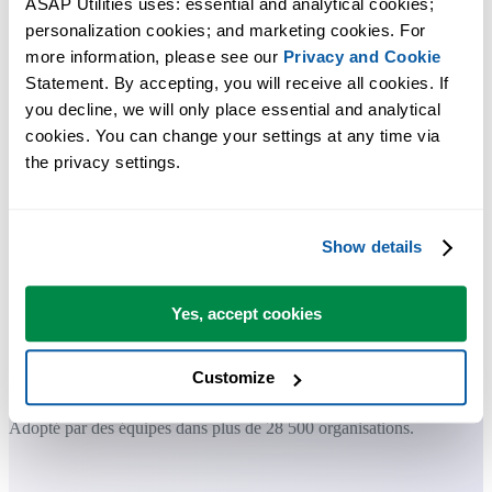
ASAP Utilities uses: essential and analytical cookies; 
Gagnez du temps dans Excel. Tout
personalization cookies; and marketing cookies. For 
more information, please see our 
Privacy and Cookie
simplement.
Statement. By accepting, you will receive all cookies. If 
you decline, we will only place essential and analytical 
ASAP Utilities vous aide à gagner du temps et à faire des choses
cookies. You can change your settings at any time via 
qu'Excel seul ne permet pas.
the privacy settings.
Vous pouvez commencer immédiatement. Aucune formation
Show details
nécessaire.
Yes, accept cookies
La plupart des utilisateurs commencent avec quelques outils. Beauco
utilisent ensuite ASAP Utilities au quotidien.
Customize
Adopté par des équipes dans plus de 28 500 organisations.