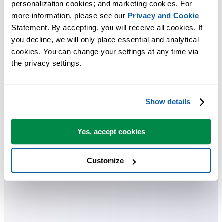
Excel.
personalization cookies; and marketing cookies. For 
more information, please see our 
Privacy and Cookie
Economize tempo no Excel. Simples assim.
Statement. By accepting, you will receive all cookies. If 
you decline, we will only place essential and analytical 
O ASAP Utilities ajuda você a economizar tempo e fazer coisas que o
cookies. You can change your settings at any time via 
Excel por si só não consegue fazer.
the privacy settings.
Você pode começar imediatamente. Não é necessário treinamento.
Show details
A maioria dos usuários começa com algumas ferramentas. Muitos
Yes, accept cookies
passam a usar o ASAP Utilities diariamente.
Customize
Usado por equipes em mais de 28.500 organizações.