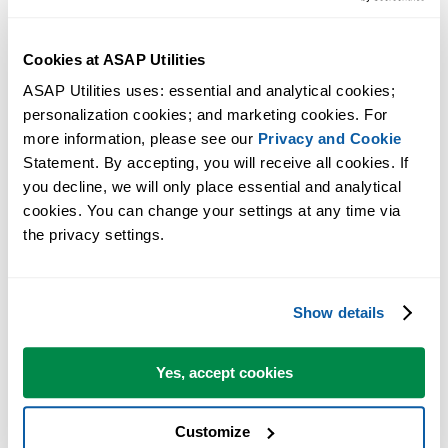
Cookies at ASAP Utilities
ASAP Utilities uses: essential and analytical cookies; 
personalization cookies; and marketing cookies. For 
Практичные инструменты, которых многим пользователям Exc
more information, please see our 
Privacy and Cookie
Statement. By accepting, you will receive all cookies. If 
не хватает в самом Excel.
you decline, we will only place essential and analytical 
Экономьте время в Excel. Это просто.
cookies. You can change your settings at any time via 
the privacy settings.
ASAP Utilities помогает экономить время и делать то, что
невозможно сделать только средствами Excel.
Show details
Вы можете начать работу сразу. Обучение не требуется.
Yes, accept cookies
Большинство пользователей начинают с нескольких
Customize
инструментов. Многие в итоге используют ASAP Utilities