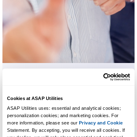
Herramientas prácticas que muchos usuarios desearían tener en Excel.
Ahorra tiempo en Excel. Así de fácil.
Cookies at ASAP Utilities
ASAP Utilities uses: essential and analytical cookies; 
ASAP Utilities te ayuda a ahorrar tiempo y a hacer cosas que Excel
personalization cookies; and marketing cookies. For 
por sí solo no puede hacer.
more information, please see our 
Privacy and Cookie
Statement. By accepting, you will receive all cookies. If 