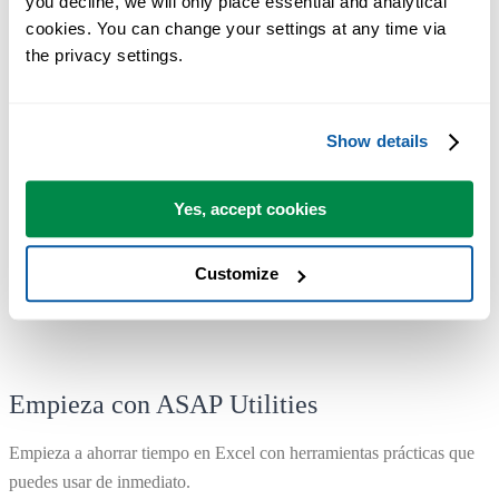
you decline, we will only place essential and analytical 
Puede empezar de inmediato. No se necesita formación.
cookies. You can change your settings at any time via 
the privacy settings.
La mayoría de los usuarios empiezan con unas pocas herramientas.
Muchos terminan usando ASAP Utilities a diario.
Show details
Utilizado por equipos en más de 28.500 organizaciones.
Yes, accept cookies
Customize
Empieza con ASAP Utilities
Empieza a ahorrar tiempo en Excel con herramientas prácticas que
puedes usar de inmediato.