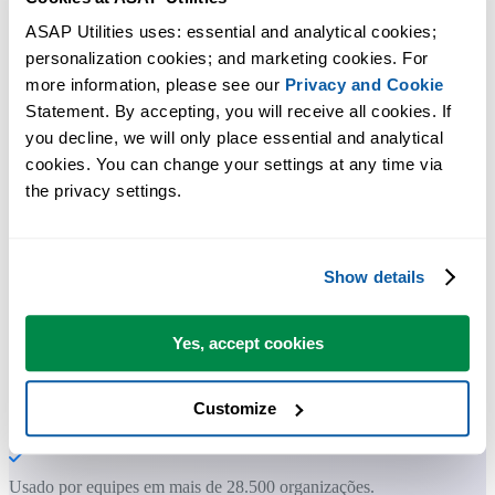
ASAP Utilities uses: essential and analytical cookies; 
personalization cookies; and marketing cookies. For 
Ferramentas práticas que muitos usuários do Excel gostariam de ter n
more information, please see our 
Privacy and Cookie
Excel.
Statement. By accepting, you will receive all cookies. If 
you decline, we will only place essential and analytical 
Economize tempo no Excel. Simples assim.
cookies. You can change your settings at any time via 
the privacy settings.
O ASAP Utilities ajuda você a economizar tempo e fazer coisas que o
Excel por si só não consegue fazer.
Show details
Você pode começar imediatamente. Não é necessário treinamento.
Yes, accept cookies
A maioria dos usuários começa com algumas ferramentas. Muitos
Customize
passam a usar o ASAP Utilities diariamente.
Usado por equipes em mais de 28.500 organizações.