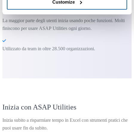
Puoi iniziare subito. Nessuna formazione necessaria.
Customize
La maggior parte degli utenti inizia usando poche funzioni. Molti
finiscono per usare ASAP Utilities ogni giorno.
Utilizzato da team in oltre 28.500 organizzazioni.
Inizia con ASAP Utilities
Inizia subito a risparmiare tempo in Excel con strumenti pratici che
puoi usare fin da subito.