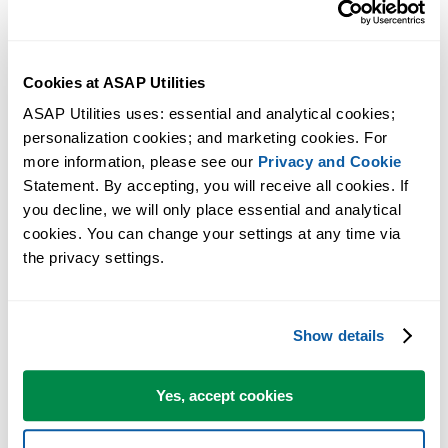
Cookies at ASAP Utilities
ASAP Utilities uses: essential and analytical cookies; 
personalization cookies; and marketing cookies. For 
more information, please see our 
Privacy and Cookie
Statement. By accepting, you will receive all cookies. If 
you decline, we will only place essential and analytical 
cookies. You can change your settings at any time via 
Strumenti pratici che molti utenti di Excel vorrebbero integrati in
the privacy settings.
Excel.
Risparmia tempo in Excel. Così semplice.
Show details
ASAP Utilities ti aiuta a risparmiare tempo e a fare cose che Excel da
solo non può fare.
Yes, accept cookies