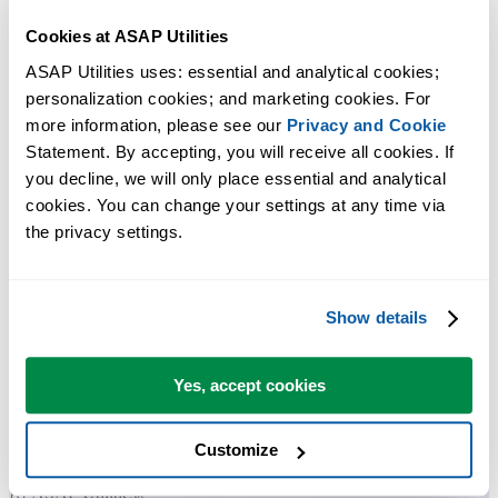
Cookies at ASAP Utilities
ASAP Utilities uses: essential and analytical cookies; 
personalization cookies; and marketing cookies. For 
more information, please see our 
Privacy and Cookie
Statement. By accepting, you will receive all cookies. If 
you decline, we will only place essential and analytical 
许多 Excel 用户希望 Excel 内置的实用工具
cookies. You can change your settings at any time via 
节省 Excel 工作时间，简单高效。
the privacy settings.
ASAP Utilities 帮助您节省时间，并实现 Excel 本身无法完成的
作。
Show details
Yes, accept cookies
您可以立即开始使用，无需培训。
Customize
大多数用户都会先从几个工具开始。 很多用户后来都会每天使
用 ASAP Utilities。