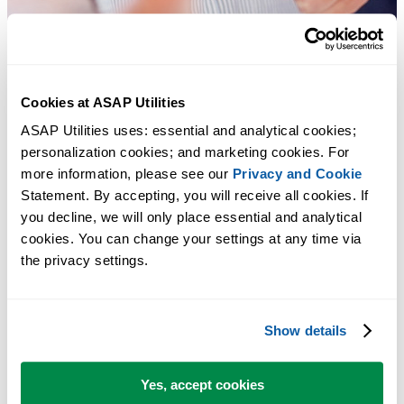
Cookies at ASAP Utilities
ASAP Utilities uses: essential and analytical cookies; 
personalization cookies; and marketing cookies. For 
more information, please see our 
Privacy and Cookie
Statement. By accepting, you will receive all cookies. If 
you decline, we will only place essential and analytical 
Практичные инструменты, которых многим пользователям Exc
cookies. You can change your settings at any time via 
не хватает в самом Excel.
the privacy settings.
Экономьте время в Excel. Это просто.
ASAP Utilities помогает экономить время и делать то, что
Show details
невозможно сделать только средствами Excel.
Yes, accept cookies