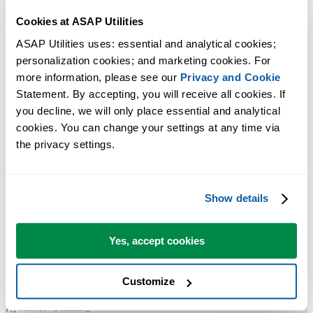
Cookies at ASAP Utilities
ASAP Utilities uses: essential and analytical cookies; 
personalization cookies; and marketing cookies. For 
more information, please see our 
Privacy and Cookie
Statement. By accepting, you will receive all cookies. If 
you decline, we will only place essential and analytical 
许多 Excel 用户希望 Excel 内置的实用工具
cookies. You can change your settings at any time via 
节省 Excel 工作时间，简单高效。
the privacy settings.
ASAP Utilities 帮助您节省时间，并实现 Excel 本身无法完成的
作。
Show details
Yes, accept cookies
您可以立即开始使用，无需培训。
Customize
大多数用户都会先从几个工具开始。 很多用户后来都会每天使
用 ASAP Utilities。