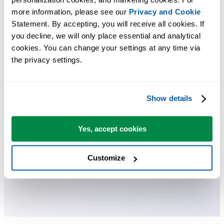
more information, please see our 
Privacy and Cookie
Risparmia tempo in Excel. Così semplice.
Statement. By accepting, you will receive all cookies. If 
you decline, we will only place essential and analytical 
ASAP Utilities ti aiuta a risparmiare tempo e a fare cose che Excel da
cookies. You can change your settings at any time via 
solo non può fare.
the privacy settings.
Puoi iniziare subito. Nessuna formazione necessaria.
Show details
La maggior parte degli utenti inizia usando poche funzioni. Molti
Yes, accept cookies
finiscono per usare ASAP Utilities ogni giorno.
Customize
Utilizzato da team in oltre 28.500 organizzazioni.