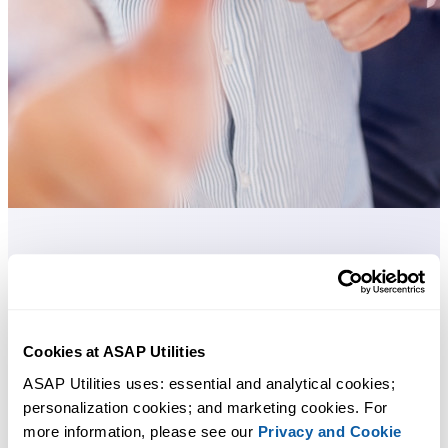
Des outils pratiques que beaucoup d'utilisateurs d'Excel aimeraient
avoir directement dans Excel.
Gagnez du temps dans Excel. Tout
Cookies at ASAP Utilities
simplement.
ASAP Utilities uses: essential and analytical cookies; 
personalization cookies; and marketing cookies. For 
ASAP Utilities vous aide à gagner du temps et à faire des choses
more information, please see our 
Privacy and Cookie
qu'Excel seul ne permet pas.