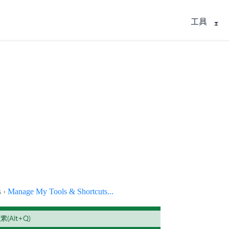
工具
s ›
Manage My Tools & Shortcuts...