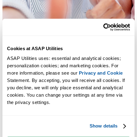
Cookies at ASAP Utilities
ASAP Utilities uses: essential and analytical cookies; 
personalization cookies; and marketing cookies. For 
more information, please see our 
Privacy and Cookie
Statement. By accepting, you will receive all cookies. If 
you decline, we will only place essential and analytical 
cookies. You can change your settings at any time via 
多くの Excel ユーザーが Excel に標準搭載してほしい実用的な
the privacy settings.
ツール。
Excel の作業をもっと速く、もっと簡単
Show details
に。