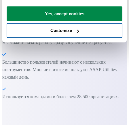
Экономьте время в Excel. Это просто.
Yes, accept cookies
ASAP Utilities помогает экономить время и делать то, что
невозможно сделать только средствами Excel.
Customize
Вы можете начать работу сразу. Обучение не требуется.
Большинство пользователей начинают с нескольких
инструментов. Многие в итоге используют ASAP Utilities
каждый день.
Используется командами в более чем 28 500 организациях.