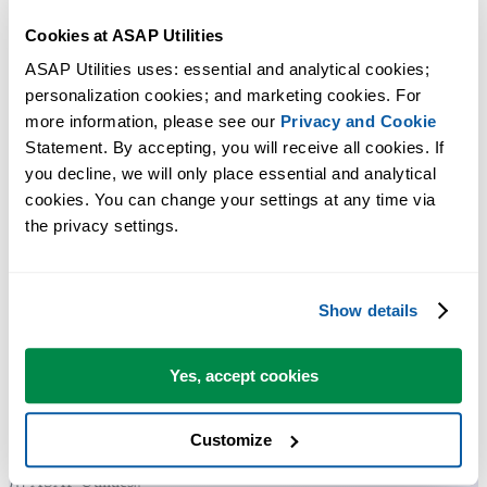
Cookies at ASAP Utilities
ASAP Utilities uses: essential and analytical cookies; 
personalization cookies; and marketing cookies. For 
more information, please see our 
Privacy and Cookie
Statement. By accepting, you will receive all cookies. If 
you decline, we will only place essential and analytical 
许多 Excel 用户希望 Excel 内置的实用工具
cookies. You can change your settings at any time via 
节省 Excel 工作时间，简单高效。
the privacy settings.
ASAP Utilities 帮助您节省时间，并实现 Excel 本身无法完成的
作。
Show details
Yes, accept cookies
您可以立即开始使用，无需培训。
Customize
大多数用户都会先从几个工具开始。 很多用户后来都会每天使
用 ASAP Utilities。