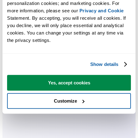
Praktische Tools, die viele Excel-Nutzer in Excel vermissen.
personalization cookies; and marketing cookies. For 
more information, please see our 
Privacy and Cookie
Zeit sparen in Excel. Schnell und einfach.
Statement. By accepting, you will receive all cookies. If 
you decline, we will only place essential and analytical 
ASAP Utilities hilft Ihnen, Zeit zu sparen und Dinge zu tun, die mit
cookies. You can change your settings at any time via 
Excel allein nicht möglich sind.
the privacy settings.
Sie können sofort loslegen. Keine Schulung erforderlich.
Show details
Die meisten Nutzer beginnen mit wenigen Tools. Viele nutzen
Yes, accept cookies
ASAP Utilities schließlich täglich.
Customize
Vertraut von Teams in über 28.500 Organisationen.