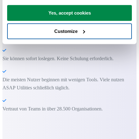
Praktische Tools, die viele Excel-Nutzer in Excel vermissen.
Yes, accept cookies
Zeit sparen in Excel. Schnell und einfach.
ASAP Utilities hilft Ihnen, Zeit zu sparen und Dinge zu tun, die mit
Customize
Excel allein nicht möglich sind.
Sie können sofort loslegen. Keine Schulung erforderlich.
Die meisten Nutzer beginnen mit wenigen Tools. Viele nutzen
ASAP Utilities schließlich täglich.
Vertraut von Teams in über 28.500 Organisationen.