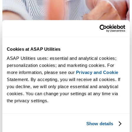
Cookies at ASAP Utilities
ASAP Utilities uses: essential and analytical cookies; 
personalization cookies; and marketing cookies. For 
more information, please see our 
Privacy and Cookie
Statement. By accepting, you will receive all cookies. If 
you decline, we will only place essential and analytical 
cookies. You can change your settings at any time via 
the privacy settings.
Des outils pratiques que beaucoup d'utilisateurs d'Excel aimeraient
avoir directement dans Excel.
Gagnez du temps dans Excel. Tout
Show details