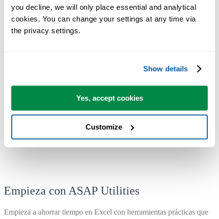
you decline, we will only place essential and analytical 
Puede empezar de inmediato. No se necesita formación.
cookies. You can change your settings at any time via 
the privacy settings.
La mayoría de los usuarios empiezan con unas pocas herramientas.
Muchos terminan usando ASAP Utilities a diario.
Show details
Utilizado por equipos en más de 28.500 organizaciones.
Yes, accept cookies
Customize
Empieza con ASAP Utilities
Empieza a ahorrar tiempo en Excel con herramientas prácticas que