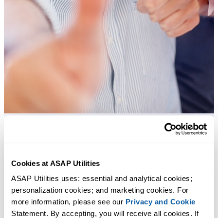
Herramientas prácticas que muchos usuarios desearían tener en Excel.
Cookies at ASAP Utilities
Ahorra tiempo en Excel. Así de fácil.
ASAP Utilities uses: essential and analytical cookies; 
ASAP Utilities te ayuda a ahorrar tiempo y a hacer cosas que Excel
personalization cookies; and marketing cookies. For 
por sí solo no puede hacer.
more information, please see our 
Privacy and Cookie
Statement. By accepting, you will receive all cookies. If 