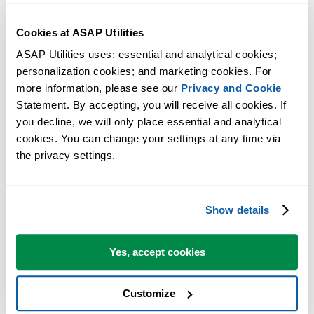
Cookies at ASAP Utilities
ASAP Utilities uses: essential and analytical cookies; 
personalization cookies; and marketing cookies. For 
more information, please see our 
Privacy and Cookie
Statement. By accepting, you will receive all cookies. If 
you decline, we will only place essential and analytical 
Praktische tools die veel Excel-gebruikers in Excel missen.
cookies. You can change your settings at any time via 
the privacy settings.
Bespaar tijd in Excel. Snel en eenvoudig.
ASAP Utilities helpt je tijd besparen en dingen doen die Excel alleen
Show details
niet kan.
Yes, accept cookies
Je kunt meteen aan de slag. Geen training nodig.
Customize
De meeste gebruikers beginnen met een paar tools. Uiteindelijk