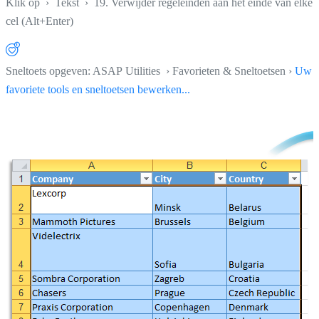
Klik op
›
Tekst
›
19. Verwijder regeleinden aan het einde van elke
cel (Alt+Enter)
Sneltoets opgeven: ASAP Utilities › Favorieten & Sneltoetsen ›
Uw
favoriete tools en sneltoetsen bewerken...