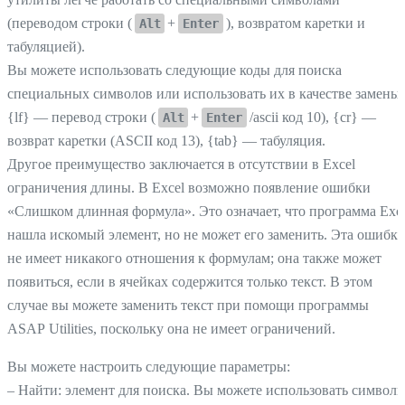
(переводом строки (
+
), возвратом каретки и
Alt
Enter
табуляцией).
Вы можете использовать следующие коды для поиска
специальных символов или использовать их в качестве замены:
{lf} — перевод строки (
+
/ascii код 10), {cr} —
Alt
Enter
возврат каретки (ASCII код 13), {tab} — табуляция.
Другое преимущество заключается в отсутствии в Excel
ограничения длины. В Excel возможно появление ошибки
«Слишком длинная формула». Это означает, что программа Exc
нашла искомый элемент, но не может его заменить. Эта ошибка
не имеет никакого отношения к формулам; она также может
появиться, если в ячейках содержится только текст. В этом
случае вы можете заменить текст при помощи программы
ASAP Utilities, поскольку она не имеет ограничений.
Вы можете настроить следующие параметры:
– Найти: элемент для поиска. Вы можете использовать символ