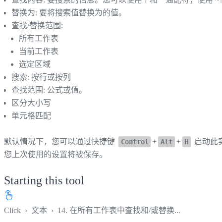
替换为: 要将搜索值替换为的值。
查找/替换范围:
所有工作表
当前工作表
选定区域
搜索: 按行或按列
查找范围: 公式或值。
区分大小写
单元格匹配
默认情况下，您可以通过快捷键
+
+
启动此
Control
Alt
H
您上次使用的设置将被保存。
Starting this tool
Click
›
文本
›
14. 在所有工作表中查找和/或替换...