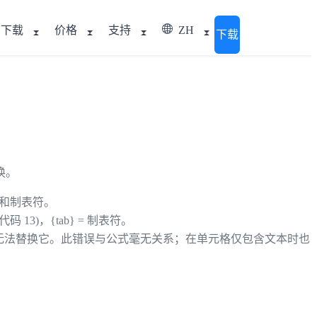
下载
价格
支持
ZH
下载
换。
符和制表符。
I 代码 13)，{tab} = 制表符。
，而您却无法替换它。此错误与公式毫无关系；在单元格仅包含文本时也