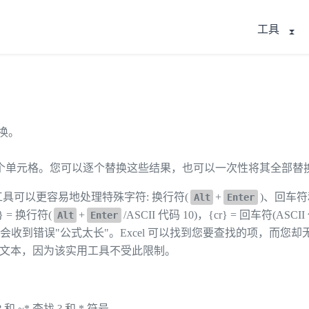
工具
换。
个单元格。您可以逐个替换这些结果，也可以一次性将其全部替
工具可以更容易地处理特殊字符: 换行符(
+
)、回车
Alt
Enter
= 换行符(
+
/ASCII 代码 10)，{cr} = 回车符(ASCI
Alt
Enter
中，您可能会收到错误"公式太长"。Excel 可以找到您要查找的项
s 替换文本，因为该实用工具不受此限制。
 ~* 查找 ? 和 * 符号。