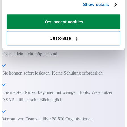
Show details
Praktische Tools, die viele Excel-Nutzer in Excel vermissen.
Yes, accept cookies
Zeit sparen in Excel. Schnell und einfach.
Customize
ASAP Utilities hilft Ihnen, Zeit zu sparen und Dinge zu tun, die mit
Excel allein nicht möglich sind.
Sie können sofort loslegen. Keine Schulung erforderlich.
Die meisten Nutzer beginnen mit wenigen Tools. Viele nutzen
ASAP Utilities schließlich täglich.
Vertraut von Teams in über 28.500 Organisationen.