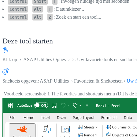
+
+
: Invoegen huidige tijd met seconden
Control
Shift
T
+
+
: Datumkiezer...
Control
Alt
T
+
+
: Zoek en start een tool...
Control
Alt
Z
Deze tool starten
Klik op
›
ASAP Utilities Opties
›
2. Uw favoriete tools en sneltoet
Sneltoets opgeven: ASAP Utilities › Favorieten & Sneltoetsen ›
Uw fa
Voorbeeld screenshot: 1 The favorites and shortcuts menu (Dit is de 