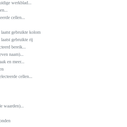
uidige werkblad...
en...
erde cellen...
e laatst gebruikte kolom
 laatst gebruikte rij
cteerd bereik...
even naam)...
aak en meer...
en
lecteerde cellen...
de waarden)...
conden