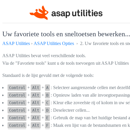
Uw favoriete tools en sneltoetsen bewerken..
ASAP Utilities
›
ASAP Utilities Opties
› 2. Uw favoriete tools en sn
ASAP Utilities bevat veel verschillende tools.
Via de "Favoriete tools" kunt u de tools toevoegen uit ASAP Utilities
Standaard is de lijst gevuld met de volgende tools:
+
+
: Selecteer aangrenzende cellen met dezelf
Control
Alt
A
+
+
: Opnieuw laden van alle invoegtoepassing
Control
Alt
B
+
+
: Kleur elke zoveelste rij of kolom in uw sel
Control
Alt
C
+
+
: Deselecteer cellen...
Control
Alt
D
+
+
: Gebruik de map van het huidige bestand a
Control
Alt
E
+
+
: Maak een lijst van de bestandsnamen en 
Control
Alt
F