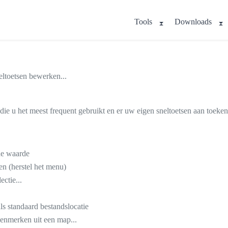
Tools
Downloads
.
eltoetsen bewerken...
 die u het meest frequent gebruikt en er uw eigen sneltoetsen aan toeke
de waarde
en (herstel het menu)
ectie...
ls standaard bestandslocatie
kenmerken uit een map...