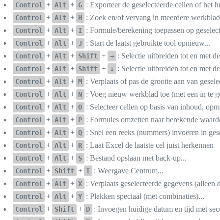
+
+
: Exporteer de geselecteerde cellen of het h
Control
Alt
G
+
+
: Zoek en/of vervang in meerdere werkblad
Control
Alt
H
+
+
: Formule/berekening toepassen op geselecte
Control
Alt
I
+
+
: Start de laatst gebruikte tool opnieuw...
Control
Alt
J
+
+
+
: Selectie uitbreiden tot en met d
Control
Alt
Shift
→
+
+
+
: Selectie uitbreiden tot en met de
Control
Alt
Shift
↓
+
+
: Verplaats of pas de grootte aan van gesele
Control
Alt
M
+
+
: Voeg nieuw werkblad toe (met een in te g
Control
Alt
N
+
+
: Selecteer cellen op basis van inhoud, opm
Control
Alt
O
+
+
: Formules omzetten naar berekende waard
Control
Alt
P
+
+
: Snel een reeks (nummers) invoeren in gese
Control
Alt
Q
+
+
: Laat Excel de laatste cel juist herkennen
Control
Alt
R
+
+
: Bestand opslaan met back-up...
Control
Alt
S
+
+
: Weergave Centrum...
Control
Shift
I
+
+
: Verplaats geselecteerde gegevens (alleen 
Control
Alt
X
+
+
: Plakken speciaal (met combinaties)...
Control
Alt
Y
+
+
: Invoegen huidige datum en tijd met se
Control
Shift
D