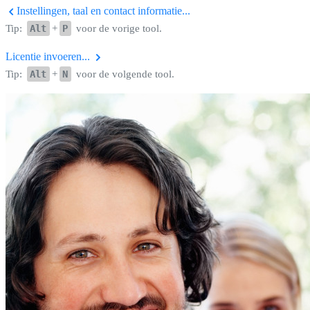
Instellingen, taal en contact informatie...
Tip:
Alt
+
P
voor de vorige tool.
Licentie invoeren...
Tip:
Alt
+
N
voor de volgende tool.