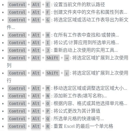
+
+
: 设置当前文件的默认路径
Control
Alt
E
+
+
: 创建文件夹中的文件名和属性列表...
Control
Alt
F
+
+
: 将选定区域或活动工作表导出为新文
Control
Alt
G
件...
+
+
: 在所有工作表中查找和/或替换...
Control
Alt
H
+
+
: 将公式/计算应用到所选单元格...
Control
Alt
I
+
+
: 重新启动上次使用的实用工具...
Control
Alt
J
+
+
+
: 将选定区域扩展到上次使用
Control
Alt
Shift
→
列
+
+
+
: 将选定区域扩展到上次使用
Control
Alt
Shift
↓
行
+
+
: 移动选定区域或调整选定区域大小...
Control
Alt
M
+
+
: 添加新工作表(填写名称)...
Control
Alt
N
+
+
: 根据内容、格式或其他选择单元格...
Control
Alt
O
+
+
: 将公式更改为其计算值
Control
Alt
P
+
+
: 所选单元格的快速编号...
Control
Alt
Q
+
+
: 重置 Excel 的最后一个单元格
Control
Alt
R