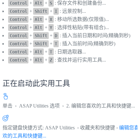
+
+
: 保存文件和创建备份...
Control
Alt
S
+
+
: 远景控制...
Control
Shift
I
+
+
: 移动所选数据(仅限值)...
Control
Alt
X
+
+
: 选择性粘贴(带有组合)...
Control
Alt
Y
+
+
: 插入当前日期和时间(精确到秒)
Control
Shift
D
+
+
: 插入当前时间(精确到秒)
Control
Shift
T
+
+
: 日期选取器...
Control
Alt
T
+
+
: 查找并运行实用工具...
Control
Alt
Z
正在启动此实用工具
单击
›
ASAP Utilities 选项
›
2. 编辑您喜欢的工具和快捷键...
指定键盘快捷方式: ASAP Utilities › 收藏夹和快捷键 ›
编辑您喜
欢的工具和快捷键...