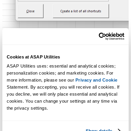
Cookies at ASAP Utilities
帮助您找到此工具的更多关键词：
ASAP Utilities uses: essential and analytical cookies; 
热键, 快捷方式, 更改或删除键盘快捷键, 加速键, 快捷键, 键盘绑
personalization cookies; and marketing cookies. For 
定, 键盘组合
more information, please see our 
Privacy and Cookie
Statement. By accepting, you will receive all cookies. If 
设置、语言和联系信息...
you decline, we will only place essential and analytical 
提示：
+
打开上一个工具。
Alt
P
cookies. You can change your settings at any time via 
the privacy settings.
输入许可证密钥...
提示：
+
打开下一个工具。
Alt
N
Show details