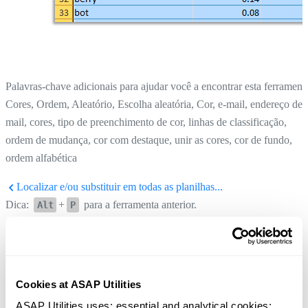
Palavras-chave adicionais para ajudar você a encontrar esta ferrament
Cores, Ordem, Aleatório, Escolha aleatória, Cor, e-mail, endereço de 
mail, cores, tipo de preenchimento de cor, linhas de classificação,
ordem de mudança, cor com destaque, unir as cores, cor de fundo,
ordem alfabética
Localizar e/ou substituir em todas as planilhas...
Dica:
+
para a ferramenta anterior.
Alt
P
Classificar os dados em ordem aleatória
Dica:
+
para a próxima ferramenta.
Alt
N
Cookies at ASAP Utilities
ASAP Utilities uses: essential and analytical cookies; 