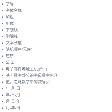
字号
字体名称
加粗
斜体
下划线
删除线
文本长度
随机顺序(无序)
逆序
公式
电子邮件地址主机(@...)
基于数字部分的字母数字内容
值，忽略数字中的减号(-)
年-月-日
年-日-月
月-日-年
月-年-日