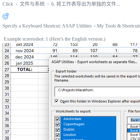
Click
›
文件与系统
›
6. 将工作表导出为单独的文件...
Specify a Keyboard Shortcut: ASAP Utilities › My Tools & Shortcut
Example screenshot: 1 (Here's the English version.)