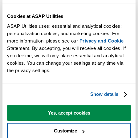
Cookies at ASAP Utilities
ASAP Utilities uses: essential and analytical cookies; 
personalization cookies; and marketing cookies. For 
more information, please see our 
Privacy and Cookie
Statement. By accepting, you will receive all cookies. If 
Strumenti pratici che molti utenti di Excel vorrebbero integrati in
you decline, we will only place essential and analytical 
Excel.
cookies. You can change your settings at any time via 
the privacy settings.
Risparmia tempo in Excel. Così semplice.
ASAP Utilities ti aiuta a risparmiare tempo e a fare cose che Excel da
Show details
solo non può fare.
Yes, accept cookies
Puoi iniziare subito. Nessuna formazione necessaria.
Customize