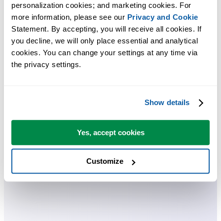
Praktische Tools, die viele Excel-Nutzer in Excel vermissen.
personalization cookies; and marketing cookies. For 
more information, please see our 
Privacy and Cookie
Zeit sparen in Excel. Schnell und einfach.
Statement. By accepting, you will receive all cookies. If 
you decline, we will only place essential and analytical 
ASAP Utilities hilft Ihnen, Zeit zu sparen und Dinge zu tun, die mit
cookies. You can change your settings at any time via 
Excel allein nicht möglich sind.
the privacy settings.
Sie können sofort loslegen. Keine Schulung erforderlich.
Show details
Die meisten Nutzer beginnen mit wenigen Tools. Viele nutzen
Yes, accept cookies
ASAP Utilities schließlich täglich.
Customize
Vertraut von Teams in über 28.500 Organisationen.