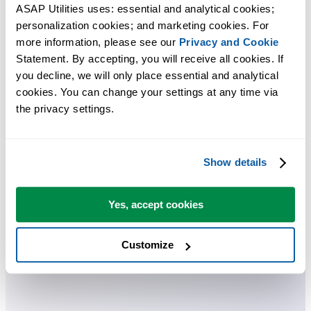
ASAP Utilities uses: essential and analytical cookies; 
Herramientas prácticas que muchos usuarios desearían tener en Excel.
personalization cookies; and marketing cookies. For 
more information, please see our 
Privacy and Cookie
Ahorra tiempo en Excel. Así de fácil.
Statement. By accepting, you will receive all cookies. If 
you decline, we will only place essential and analytical 
ASAP Utilities te ayuda a ahorrar tiempo y a hacer cosas que Excel
cookies. You can change your settings at any time via 
por sí solo no puede hacer.
the privacy settings.
Puede empezar de inmediato. No se necesita formación.
Show details
La mayoría de los usuarios empiezan con unas pocas herramientas.
Yes, accept cookies
Muchos terminan usando ASAP Utilities a diario.
Customize
Utilizado por equipos en más de 28.500 organizaciones.