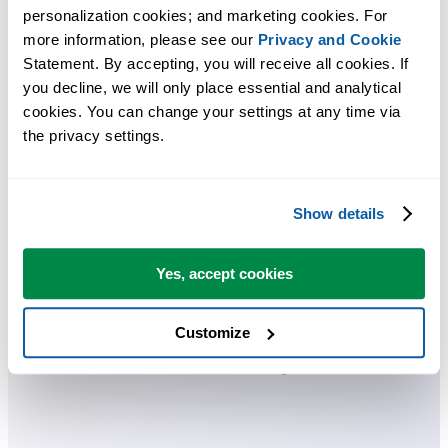
personalization cookies; and marketing cookies. For 
Praktische tools die veel Excel-gebruikers in Excel missen.
more information, please see our 
Privacy and Cookie
Bespaar tijd in Excel. Snel en eenvoudig.
Statement. By accepting, you will receive all cookies. If 
you decline, we will only place essential and analytical 
ASAP Utilities helpt je tijd besparen en dingen doen die Excel alleen
cookies. You can change your settings at any time via 
the privacy settings.
niet kan.
Je kunt meteen aan de slag. Geen training nodig.
Show details
De meeste gebruikers beginnen met een paar tools. Uiteindelijk
Yes, accept cookies
gebruiken velen ASAP Utilities dagelijks.
Customize
Gebruikt door teams in meer dan 28.500 organisaties.