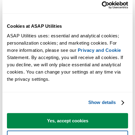
Cookies at ASAP Utilities
ASAP Utilities uses: essential and analytical cookies; 
personalization cookies; and marketing cookies. For 
more information, please see our 
Privacy and Cookie
Des outils pratiques que beaucoup d'utilisateurs d'Excel aimeraient
Statement. By accepting, you will receive all cookies. If 
avoir directement dans Excel.
you decline, we will only place essential and analytical 
cookies. You can change your settings at any time via 
Gagnez du temps dans Excel. Tout
the privacy settings.
simplement.
ASAP Utilities vous aide à gagner du temps et à faire des choses
Show details
qu'Excel seul ne permet pas.
Yes, accept cookies
Vous pouvez commencer immédiatement. Aucune formation