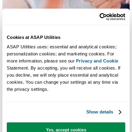
Cookies at ASAP Utilities
ASAP Utilities uses: essential and analytical cookies; 
personalization cookies; and marketing cookies. For 
more information, please see our 
Privacy and Cookie
Statement. By accepting, you will receive all cookies. If 
you decline, we will only place essential and analytical 
Практичные инструменты, которых многим пользователям Exc
cookies. You can change your settings at any time via 
не хватает в самом Excel.
the privacy settings.
Экономьте время в Excel. Это просто.
Show details
ASAP Utilities помогает экономить время и делать то, что
невозможно сделать только средствами Excel.
Yes, accept cookies