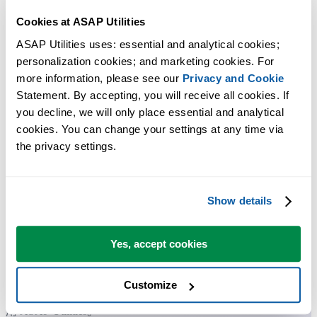
Cookies at ASAP Utilities
ASAP Utilities uses: essential and analytical cookies; 
personalization cookies; and marketing cookies. For 
more information, please see our 
Privacy and Cookie
Statement. By accepting, you will receive all cookies. If 
you decline, we will only place essential and analytical 
许多 Excel 用户希望 Excel 内置的实用工具
cookies. You can change your settings at any time via 
节省 Excel 工作时间，简单高效。
the privacy settings.
ASAP Utilities 帮助您节省时间，并实现 Excel 本身无法完成的
作。
Show details
Yes, accept cookies
您可以立即开始使用，无需培训。
Customize
大多数用户都会先从几个工具开始。 很多用户后来都会每天使
用 ASAP Utilities。