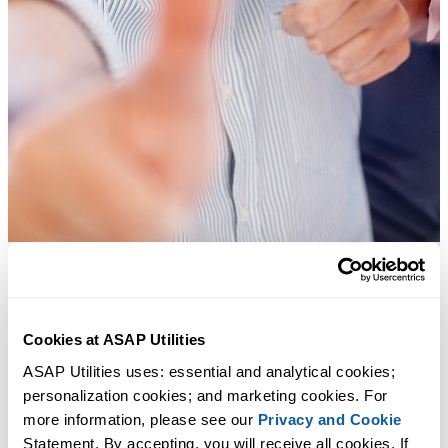
Herramientas prácticas que muchos usuarios desearían tener en Excel.
Cookies at ASAP Utilities
Ahorra tiempo en Excel. Así de fácil.
ASAP Utilities uses: essential and analytical cookies; 
ASAP Utilities te ayuda a ahorrar tiempo y a hacer cosas que Excel
personalization cookies; and marketing cookies. For 
more information, please see our 
Privacy and Cookie
por sí solo no puede hacer.
Statement. By accepting, you will receive all cookies. If 