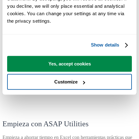
you decline, we will only place essential and analytical 
Puede empezar de inmediato. No se necesita formación.
cookies. You can change your settings at any time via 
the privacy settings.
La mayoría de los usuarios empiezan con unas pocas herramientas.
Muchos terminan usando ASAP Utilities a diario.
Show details
Utilizado por equipos en más de 28.500 organizaciones.
Yes, accept cookies
Customize
Empieza con ASAP Utilities
Empieza a ahorrar tiempo en Excel con herramientas prácticas que