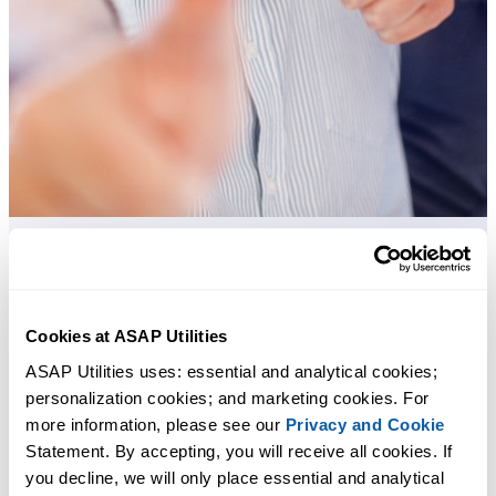
Praktische tools die veel Excel-gebruikers in Excel missen.
Bespaar tijd in Excel. Snel en eenvoudig.
Cookies at ASAP Utilities
ASAP Utilities uses: essential and analytical cookies; 
ASAP Utilities helpt je tijd besparen en dingen doen die Excel alleen
personalization cookies; and marketing cookies. For 
niet kan.
more information, please see our 
Privacy and Cookie
Statement. By accepting, you will receive all cookies. If 
you decline, we will only place essential and analytical 
Je kunt meteen aan de slag. Geen training nodig.